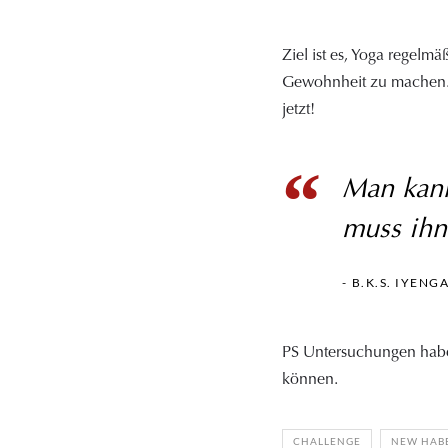
Ziel ist es, Yoga regelmä
Gewohnheit zu machen. W
jetzt!
Man kann
muss ihn
B.K.S. IYENG
PS Untersuchungen hab
können.
CHALLENGE
NEW HABB