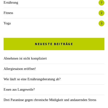
Ernährung
7
Fitness
2
Yoga
3
NEUESTE BEITRÄGE
Abnehmen ist nicht kompliziert
Allergiesaison eröffnet!
Wie läuft so eine Ernährungsberatung ab?
Essen aus Langeweile?
Drei Paranüsse gegen chronische Müdigkeit und andauernden Stress